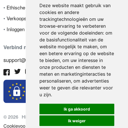
Deze website maakt gebruik van
•
Ethische code
cookies en andere
•
Verkoopsvoorwaarden
trackingtechnologieën om uw
browse-ervaring te verbeteren
•
Inloggen
voor de volgende doeleinden:
om
de basisfunctionaliteit van de
Verbind met ons
website mogelijk te maken
,
om
een betere ervaring op de website
support@hiringnotes.com
te bieden
,
om uw interesse in
onze producten en diensten te
meten en marketinginteracties te
personaliseren
,
om advertenties
weer te geven die relevanter voor
u zijn
.
Ik ga akkoord
© 2026 Hiring Notes. Internationaal wervingsplatform
Ik weiger
Cookievoorkeuren bijwerken