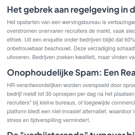
Het gebrek aan regelgeving in d
Het opstarten van een wervingsbureau is verbazingw
overstromen onervaren recruiters de markt, vaak sle
ethiek. Uit een enquête onder bedrijven blijkt dat 6
onbetrouwbaar beschouwt. Deze verzadiging schaadt 
uitvoeren. Bedrijven zoeken kwaliteit, maar vinden v
Onophoudelijke Spam: Een Reali
HR-verantwoordelijken worden overspoeld door opro
bedrijf meldt tot 30 oproepen per dag na het plaatse
recruiters" bij kleine bureaus, of toegewijde commerci
platform biedt een niet-invasief alternatief, waardoor 
stress en tijdverspilling vermindert.
De "verbijsterende" turnover b