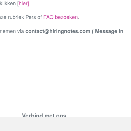
klikken [
hier]
.
nze rubriek Pers of
FAQ bezoeken
.
e nemen via
contact@hiringnotes.com ( Message in
Verbind met ons
support@hiringnotes.com