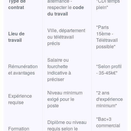
Type de
alternance -
"CDI temps
contrat
respecter le
code
plein"
du travail
"Paris
Ville, département
Lieu de
15ème -
ou télétravail
travail
Télétravail
précis
possible"
Salaire ou
Rémunération
fourchette
"Selon profil
et avantages
indicative à
- 35-45k€"
préciser
Niveau minimum
"2 ans
Expérience
exigé pour le
d'expérience
requise
poste
minimum"
"Bac+3
Diplôme ou niveau
commercial
Formation
requis selon le