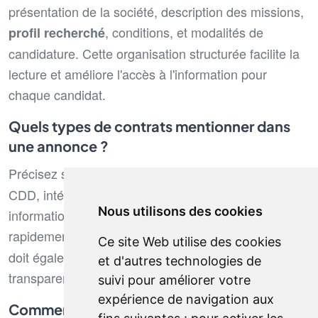
présentation de la société, description des missions,
, conditions, et modalités de
profil recherché
candidature. Cette organisation structurée facilite la
lecture et améliore l'accès à l'information pour
chaque candidat.
Quels types de contrats mentionner dans
une annonce ?
Précisez systématiquement le
: CDI,
type de contrat
CDD, intérim, stage, apprentissage. Cette
Nous utilisons des cookies
information permet aux candidats d'évaluer
rapidement leur intérêt. Le
particulier employeur
Ce site Web utilise des cookies
doit également respecter cette règle de
et d'autres technologies de
transparence.
suivi pour améliorer votre
expérience de navigation aux
Comment inclure efficacement des