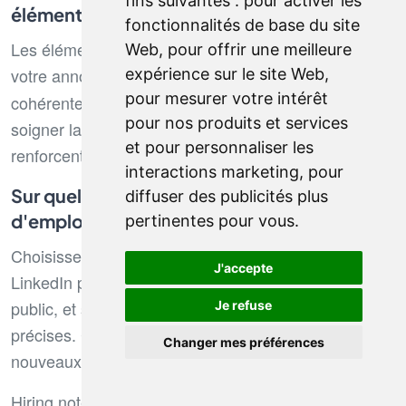
fins suivantes :
pour activer les
éléments visuels ?
fonctionnalités de base du site
Les éléments visuels attractifs améliorent l'effet de
Web
,
pour offrir une meilleure
votre annonce. Utilisez le
de manière
expérience sur le site Web
,
linkedin logo
pour mesurer votre intérêt
cohérente, ajoutez des infographies simples, et
pour nos produits et services
soigner la mise en page. Ces détails visuels
et pour personnaliser les
renforcent votre image employeur sur le web.
interactions marketing
,
pour
Sur quels jobboards diffuser une offre
diffuser des publicités plus
d'emploi ?
pertinentes pour vous
.
Choisissez vos jobboards selon votre secteur.
J'accepte
LinkedIn pour les cadres, Indeed pour un grand
public, et sites spécialisés pour des fonctions
Je refuse
précises. Cette stratégie permet d'atteindre les
Changer mes préférences
nouveaux talents qui correspondent à vos besoins.
Hiring notes est un jobboard permettant d'envoyer