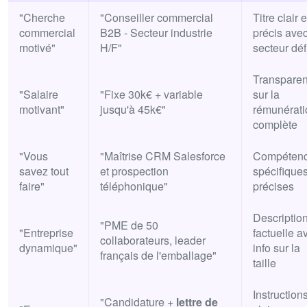
"Cherche
"Conseiller commercial
Titre clair e
commercial
B2B - Secteur industrie
précis ave
motivé"
H/F"
secteur déf
Transpare
"Salaire
"Fixe 30k€ + variable
sur la
motivant"
jusqu'à 45k€"
rémunérati
complète
"Vous
"Maîtrise CRM Salesforce
Compéten
savez tout
et prospection
spécifiques
faire"
téléphonique"
précises
Descriptio
"PME de 50
"Entreprise
factuelle a
collaborateurs, leader
dynamique"
info sur la
français de l'emballage"
taille
Instruction
"Candidature +
lettre de