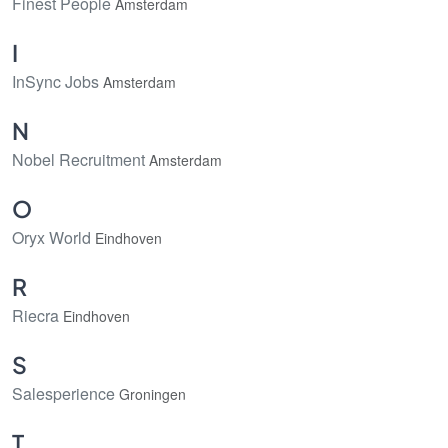
Finest People
Amsterdam
I
InSync Jobs
Amsterdam
N
Nobel Recruitment
Amsterdam
O
Oryx World
Eindhoven
R
Riecra
Eindhoven
S
Salesperience
Groningen
T