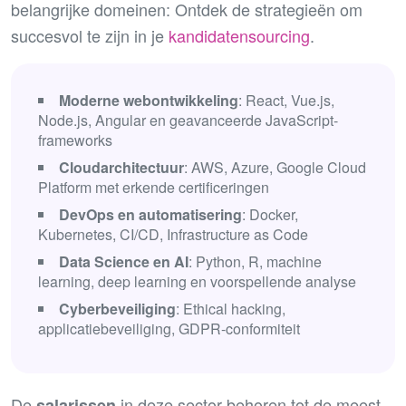
belangrijke domeinen: Ontdek de strategieën om
succesvol te zijn in je
kandidatensourcing
.
Moderne webontwikkeling
: React, Vue.js,
Node.js, Angular en geavanceerde JavaScript-
frameworks
Cloudarchitectuur
: AWS, Azure, Google Cloud
Platform met erkende certificeringen
DevOps en automatisering
: Docker,
Kubernetes, CI/CD, Infrastructure as Code
Data Science en AI
: Python, R, machine
learning, deep learning en voorspellende analyse
Cyberbeveiliging
: Ethical hacking,
applicatiebeveiliging, GDPR-conformiteit
De
in deze sector behoren tot de meest
salarissen