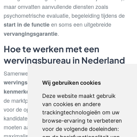
maar omvatten aanvullende diensten zoals
psychometrische evaluatie, begeleiding tijdens de
en soms een uitgebreide
start in de functie
.
vervangingsgarantie
Hoe te werken met een
wervingsbureau in Nederland
Samenwerken met een Nederlands
vereist het begrijpen van de
wervingsbureau
lokale
Wij gebruiken cookies
en het aanpassen van de aanpak aan
kenmerken
Deze website maakt gebruik
de marktpraktijken. Deze aanpassing geldt zowel
van cookies en andere
voor de opdrachtgevende bedrijven als voor de
trackingtechnologieën om uw
kandidaten, die elk hun verwachtingen en methoden
browse-ervaring te verbeteren
moeten aanpassen om de kans op succes te
voor de volgende doeleinden:
maximaliseren.