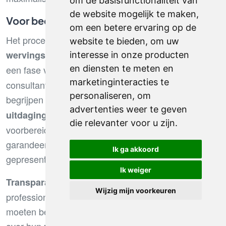
om de basisfunctionaliteit van
de website mogelijk te maken
,
Voor bedrijven
om een betere ervaring op de
Het proces van samenwerking met een
website te bieden
,
om uw
in Nederland begint meestal met
wervingsbureau
interesse in onze producten
en diensten te meten en
een fase van
. Nederlandse
grondige ontdekking
marketinginteracties te
consultants hechten bijzonder veel belang aan het
personaliseren
,
om
begrijpen van de
, de
bedrijfscultuur
zakelijke
advertenties weer te geven
en de
. Deze
uitdagingen
werkomgeving
die relevanter voor u zijn
.
voorbereidende fase, hoewel langer dan elders,
garandeert een betere kwaliteit van de
Ik ga akkoord
gepresenteerde kandidaturen.
Ik weiger
is een fundamentele pijler van
Transparantie
Wijzig mijn voorkeuren
professionele relaties in Nederland. Bedrijven
moeten bereid zijn gedetailleerde informatie te delen