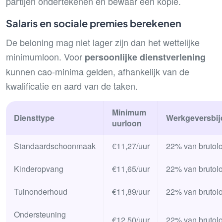
partijen ondertekenen en bewaar een kopie.
Salaris en sociale premies berekenen
De beloning mag niet lager zijn dan het wettelijke
minimumloon. Voor
persoonlijke dienstverlening
kunnen cao-minima gelden, afhankelijk van de
kwalificatie en aard van de taken.
Minimum
Diensttype
Werkgeversbij
uurloon
Standaardschoonmaak
€11,27/uur
22% van brutol
Kinderopvang
€11,65/uur
22% van brutol
Tuinonderhoud
€11,89/uur
22% van brutol
Ondersteuning
€12,50/uur
22% van brutol