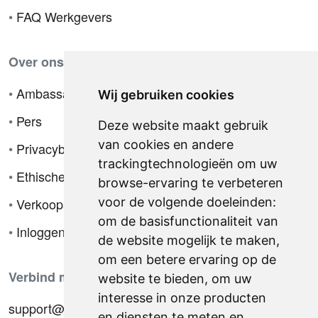
•
FAQ Werkgevers
Over ons
•
Ambassador
Wij gebruiken cookies
•
Pers
Deze website maakt gebruik
van cookies en andere
•
Privacybeleid
trackingtechnologieën om uw
•
Ethische code
browse-ervaring te verbeteren
•
Verkoopsvoorwaarden
voor de volgende doeleinden:
om de basisfunctionaliteit van
•
Inloggen
de website mogelijk te maken
,
om een betere ervaring op de
Verbind met ons
website te bieden
,
om uw
interesse in onze producten
support@hiringnotes.com
en diensten te meten en