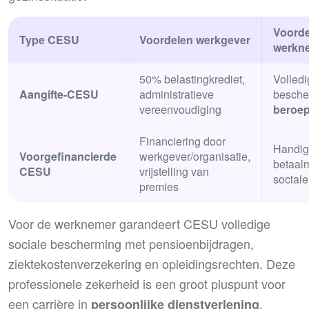
Voorde
Type CESU
Voordelen werkgever
werkn
50% belastingkrediet,
Volledi
Aangifte-CESU
administratieve
besche
vereenvoudiging
beroep
Financiering door
Handi
Voorgefinancierde
werkgever/organisatie,
betaal
CESU
vrijstelling van
sociale
premies
Voor de werknemer garandeert CESU volledige
sociale bescherming met pensioenbijdragen,
ziektekostenverzekering en opleidingsrechten. Deze
professionele zekerheid is een groot pluspunt voor
een carrière in
.
persoonlijke dienstverlening