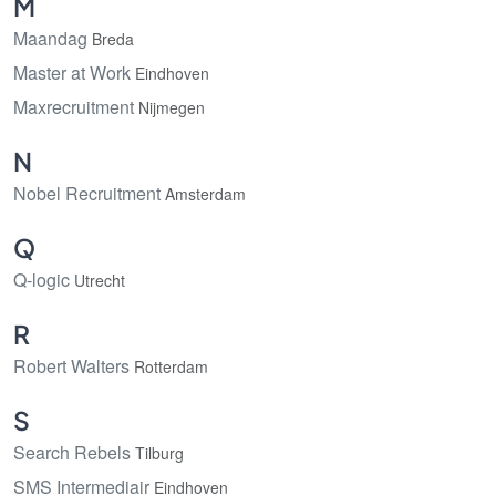
M
Maandag
Breda
Master at Work
Eindhoven
Maxrecruitment
Nijmegen
N
Nobel Recruitment
Amsterdam
Q
Q-logic
Utrecht
R
Robert Walters
Rotterdam
S
Search Rebels
Tilburg
SMS Intermediair
Eindhoven