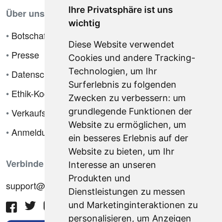
Ihre Privatsphäre ist uns
Über uns
wichtig
•
Botschafterprogramm
Diese Website verwendet
•
Presse
Cookies und andere Tracking-
Technologien, um Ihr
•
Datenschutzrichtlinie
Surferlebnis zu folgenden
•
Ethik-Kodex
Zwecken zu verbessern:
um
•
Verkaufsbedingungen
grundlegende Funktionen der
Website zu ermöglichen
,
um
•
Anmeldung
ein besseres Erlebnis auf der
Website zu bieten
,
um Ihr
Verbinde dich mit uns
Interesse an unseren
Produkten und
support@hiringnotes.com
Dienstleistungen zu messen
und Marketinginteraktionen zu
personalisieren
,
um Anzeigen