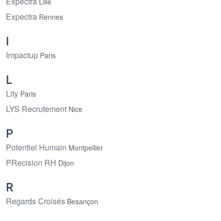
Expectra
Lille
Expectra
Rennes
I
Impactup
Paris
L
Lity
Paris
LYS Recrutement
Nice
P
Potentiel Humain
Montpellier
PRecision RH
Dijon
R
Regards Croisés
Besançon