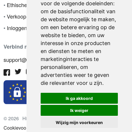
voor de volgende doeleinden:
•
Ethische code
om de basisfunctionaliteit van
•
Verkoopsvoorwaarden
de website mogelijk te maken
,
•
Inloggen
om een betere ervaring op de
website te bieden
,
om uw
interesse in onze producten
Verbind met ons
en diensten te meten en
support@hiringnotes.com
marketinginteracties te
personaliseren
,
om
advertenties weer te geven
die relevanter voor u zijn
.
Ik ga akkoord
Ik weiger
© 2026 Hiring Notes. Internationaal wervingsplatform
Wijzig mijn voorkeuren
Cookievoorkeuren bijwerken