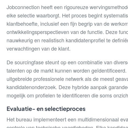
Jobconnection heeft een rigoureuze wervingsmethodolo
elke selectie waarborgt. Het proces begint systemat
klantbehoefte, inclusief een fijn begrip van de werk
ontwikkelingsperspectieven van de functie. Deze fund
nauwkeurig en realistisch kandidatenprofiel te definiër
verwachtingen van de klant.
De sourcingfase steunt op een combinatie van divers
talenten op de markt kunnen worden geïdentificeerd.
uitgebreide professionele netwerk als de meest gea
kandidatenonderzoek. Deze hybride aanpak garandee
mogelijk om profielen te identificeren die soms onzich
Evaluatie- en selectieproces
Het bureau implementeert een multidimensionaal eva
controle van technische vaardigheden. Elke kandidaa