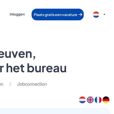
Inloggen
Plaats gratis een vacature
Leuven,
r het bureau
 / Jobconnection