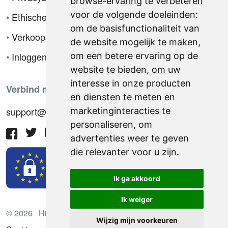
browse-ervaring te verbeteren
voor de volgende doeleinden:
•
Ethische code
om de basisfunctionaliteit van
•
Verkoopsvoorwaarden
de website mogelijk te maken
,
•
Inloggen
om een betere ervaring op de
website te bieden
,
om uw
interesse in onze producten
Verbind met ons
en diensten te meten en
support@hiringnotes.com
marketinginteracties te
personaliseren
,
om
advertenties weer te geven
die relevanter voor u zijn
.
Ik ga akkoord
Ik weiger
© 2026 Hiring Notes. Internationaal wervingsplatform
Wijzig mijn voorkeuren