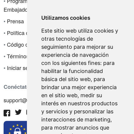
•
Programa de
Embajadores
Utilizamos cookies
•
Prensa
Este sitio web utiliza cookies y
•
Política de privacidad
otras tecnologías de
•
Código de ética
seguimiento para mejorar su
experiencia de navegación
•
Términos de venta
con los siguientes fines:
para
•
Iniciar sesión
habilitar la funcionalidad
básica del sitio web
,
para
Conéctate con nosotros
brindar una mejor experiencia
en el sitio web
,
medir su
support@hiringnotes.com
interés en nuestros productos
y servicios y personalizar las
interacciones de marketing
,
para mostrar anuncios que