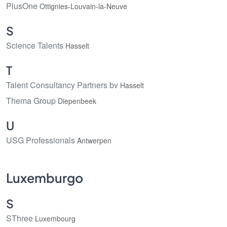
PlusOne
Ottignies-Louvain-la-Neuve
S
Science Talents
Hasselt
T
Talent Consultancy Partners bv
Hasselt
Thema Group
Diepenbeek
U
USG Professionals
Antwerpen
Luxemburgo
S
SThree
Luxembourg