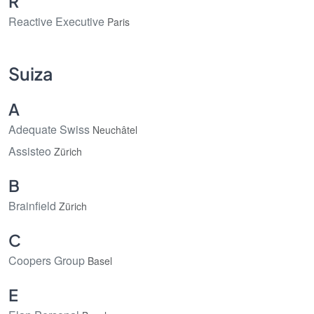
R
Reactive Executive
Paris
Suiza
A
Adequate Swiss
Neuchâtel
Assisteo
Zürich
B
Brainfield
Zürich
C
Coopers Group
Basel
E