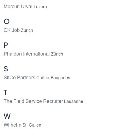
Mercuri Urval
Luzern
O
OK Job
Zürich
P
Phaidon International
Zürich
S
SitCo Partners
Chêne-Bougeries
T
The Field Service Recruiter
Lausanne
W
Wilhelm
St. Gallen