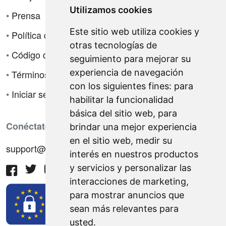
Utilizamos cookies
•
Prensa
Este sitio web utiliza cookies y
•
Política de privacidad
otras tecnologías de
•
Código de ética
seguimiento para mejorar su
experiencia de navegación
•
Términos de venta
con los siguientes fines:
para
•
Iniciar sesión
habilitar la funcionalidad
básica del sitio web
,
para
Conéctate con nosotros
brindar una mejor experiencia
en el sitio web
,
medir su
support@hiringnotes.com
interés en nuestros productos
y servicios y personalizar las
interacciones de marketing
,
para mostrar anuncios que
sean más relevantes para
usted
.