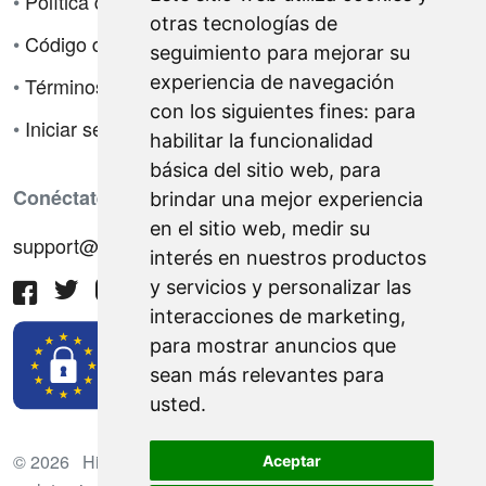
•
Política de privacidad
otras tecnologías de
•
Código de ética
seguimiento para mejorar su
experiencia de navegación
•
Términos de venta
con los siguientes fines:
para
•
Iniciar sesión
habilitar la funcionalidad
básica del sitio web
,
para
Conéctate con nosotros
brindar una mejor experiencia
en el sitio web
,
medir su
support@hiringnotes.com
interés en nuestros productos
y servicios y personalizar las
interacciones de marketing
,
para mostrar anuncios que
sean más relevantes para
usted
.
© 2026 Hiring Notes. Plataforma internacional de
Aceptar