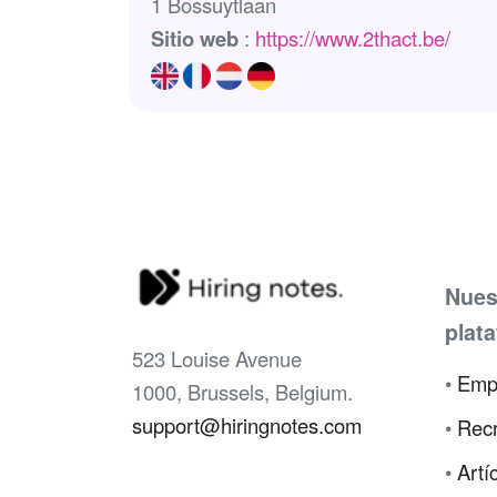
1 Bossuytlaan
Sitio web
:
https://www.2thact.be/
Nues
plat
523 Louise Avenue
•
Emp
1000, Brussels, Belgium.
support@hiringnotes.com
•
Recr
•
Artí