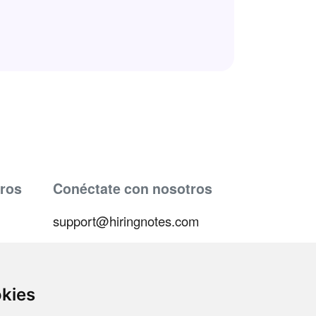
ros
Conéctate con nosotros
support@hiringnotes.com
okies