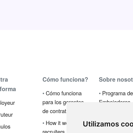
tra
Cómo funciona?
Sobre nosot
aforma
•
Cómo funciona
•
Programa de
para los gerentes
Embajadores
loyeur
de contratación
•
Prensa
uteur
•
How it works for
Utilizamos co
•
Política de
culos
recruiters