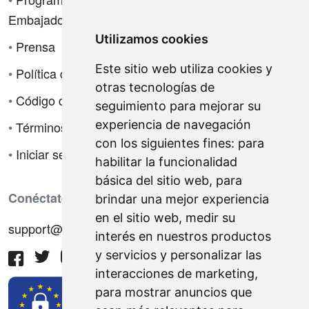
Embajadores
Utilizamos cookies
•
Prensa
Este sitio web utiliza cookies y
•
Política de privacidad
otras tecnologías de
•
Código de ética
seguimiento para mejorar su
experiencia de navegación
•
Términos de venta
con los siguientes fines:
para
•
Iniciar sesión
habilitar la funcionalidad
básica del sitio web
,
para
Conéctate con nosotros
brindar una mejor experiencia
en el sitio web
,
medir su
support@hiringnotes.com
interés en nuestros productos
y servicios y personalizar las
interacciones de marketing
,
para mostrar anuncios que