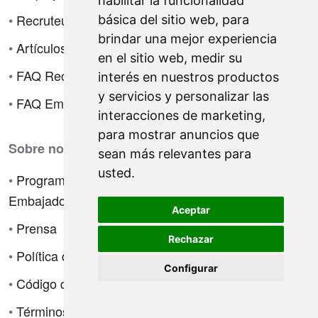
habilitar la funcionalidad
los gerentes de
•
Recruteur
básica del sitio web
,
para
contratación
brindar una mejor experiencia
•
Artículos
en el sitio web
,
medir su
•
How it works for
•
FAQ Reclutadores
interés en nuestros productos
recruiters
y servicios y personalizar las
•
FAQ Empleadores
interacciones de marketing
,
para mostrar anuncios que
Sobre nosotros
sean más relevantes para
usted
.
•
Programa de
Embajadores
Aceptar
•
Prensa
Rechazar
•
Política de privacidad
Configurar
•
Código de ética
•
Términos de venta