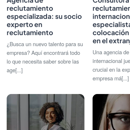
reclutamiento
reclutamie
especializada: su socio
internacion
experto en
especialista
reclutamiento
colocación 
en el extran
¿Busca un nuevo talento para su
Una agencia de 
empresa? Aquí encontrará todo
internacional ju
lo que necesita saber sobre las
crucial en la ex
age[...]
empresa má[...]