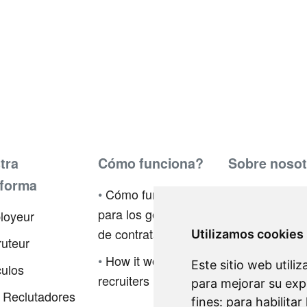
tra
Cómo funciona?
Sobre nosot
aforma
•
Cómo funciona
•
Programa de
para los gerentes
Embajadores
loyeur
de contratación
Utilizamos cookies
•
Prensa
uteur
•
How it works for
Este sitio web utili
•
Política de
culos
recruiters
para mejorar su exp
privacidad
 Reclutadores
fines:
para habilitar