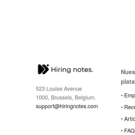
Nues
plat
523 Louise Avenue
•
Emp
1000, Brussels, Belgium.
support@hiringnotes.com
•
Recr
•
Artí
•
FAQ