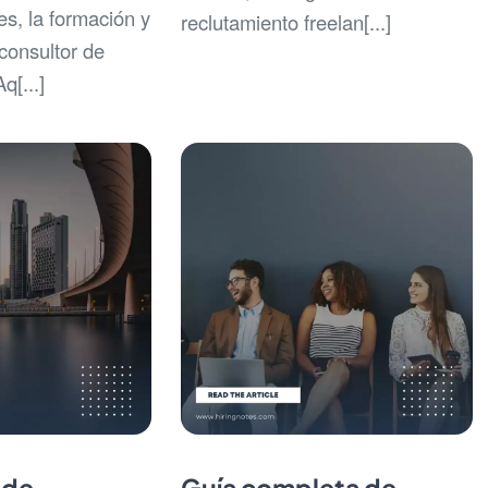
es, la formación y
reclutamiento freelan[...]
 consultor de
q[...]
 de
Guía completa de