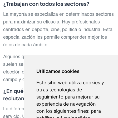
¿Trabajan con todos los sectores?
La mayoría se especializa en determinados sectores
para maximizar su eficacia. Hay profesionales
centrados en deporte, cine, política o industria. Esta
especialización les permite comprender mejor los
retos de cada ámbito.
Algunos generalistas cubren varios sectores, pero
suelen ser menos efectivos que los especialistas. La
elección del cazador adecuado depende de tu
Utilizamos cookies
campo y objetivos profesionales.
Este sitio web utiliza cookies y
otras tecnologías de
¿En qué se diferencia de una agencia de
seguimiento para mejorar su
reclutamiento?
experiencia de navegación
La diferencia principal está en la orientación del
con los siguientes fines:
para
servicio. Una agencia trabaja para una empresa que