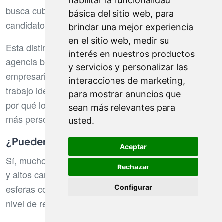
habilitar la funcionalidad
busca cubrir una vacante. El cazador representa al
básica del sitio web
,
para
candidato y defiende sus intereses.
brindar una mejor experiencia
en el sitio web
,
medir su
Esta distinción cambia por completo el enfoque: la
interés en nuestros productos
agencia busca el candidato ideal para su cliente
y servicios y personalizar las
empresarial, mientras que el cazador busca el
interacciones de marketing
,
trabajo ideal para su cliente candidato. Esto explica
para mostrar anuncios que
por qué los cazadores ofrecen un acompañamiento
sean más relevantes para
más personalizado.
usted
.
¿Pueden ayudar con puestos de alto nivel?
Aceptar
Sí, muchos cazadores se especializan en directivos
Rechazar
y altos cargos. Poseen redes específicas en las
esferas corporativas y dominan los códigos de este
Configurar
nivel de reclutamiento.