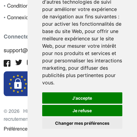
d'autres technologies de suivi
•
Conditions de vente
pour améliorer votre expérience
•
Connexion
de navigation aux fins suivantes :
pour activer les fonctionnalités de
base du site Web
,
pour offrir une
Connectez-vous avec nous
meilleure expérience sur le site
Web
,
pour mesurer votre intérêt
support@hiringnotes.com
pour nos produits et services et
pour personnaliser les interactions
marketing
,
pour diffuser des
publicités plus pertinentes pour
vous
.
J'accepte
© 2026 Hiring Notes. Plateforme international de
Je refuse
recrutement
Changer mes préférences
Préférences des cookies