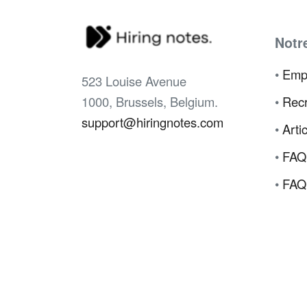
Notr
•
Emp
523 Louise Avenue
1000, Brussels, Belgium.
•
Recr
support@hiringnotes.com
•
Arti
•
FAQ
•
FAQ