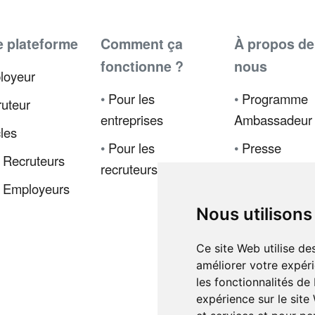
e plateforme
Comment ça
À propos de
fonctionne ?
nous
loyeur
•
Pour les
•
Programme
uteur
entreprises
Ambassadeur
cles
•
Pour les
•
Presse
 Recruteurs
recruteurs
•
Politique de
 Employeurs
confidentialité
Nous utilisons
•
Code de
déontologie
Ce site Web utilise de
améliorer votre expéri
•
Conditions d
les fonctionnalités de
vente
expérience sur le site