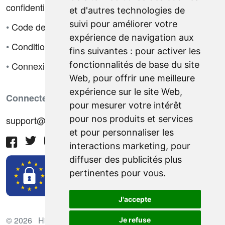
confidentialité
et d'autres technologies de
suivi pour améliorer votre
•
Code de déontologie
expérience de navigation aux
•
Conditions de vente
fins suivantes :
pour activer les
fonctionnalités de base du site
•
Connexion
Web
,
pour offrir une meilleure
expérience sur le site Web
,
Connectez-vous avec nous
pour mesurer votre intérêt
pour nos produits et services
support@hiringnotes.com
et pour personnaliser les
interactions marketing
,
pour
diffuser des publicités plus
pertinentes pour vous
.
J'accepte
© 2026 Hiring Notes. Plateforme international de
Je refuse