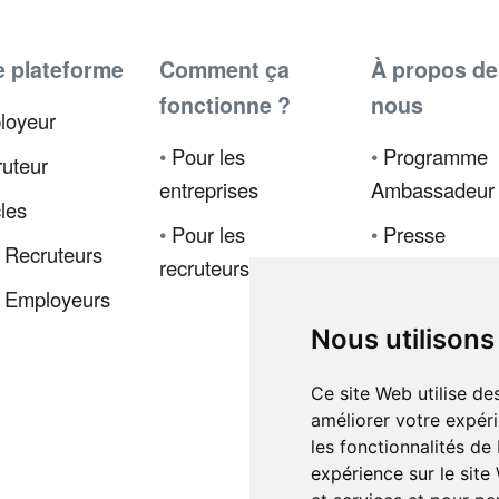
e plateforme
Comment ça
À propos de
fonctionne ?
nous
loyeur
•
Pour les
•
Programme
uteur
entreprises
Ambassadeur
cles
•
Pour les
•
Presse
 Recruteurs
recruteurs
•
Politique de
 Employeurs
confidentialité
Nous utilisons
•
Code de
déontologie
Ce site Web utilise de
améliorer votre expéri
•
Conditions d
les fonctionnalités de
vente
expérience sur le site