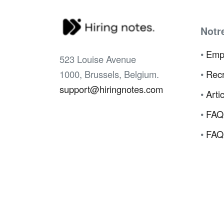
Notr
•
Emp
523 Louise Avenue
1000, Brussels, Belgium.
•
Recr
support@hiringnotes.com
•
Arti
•
FAQ
•
FAQ