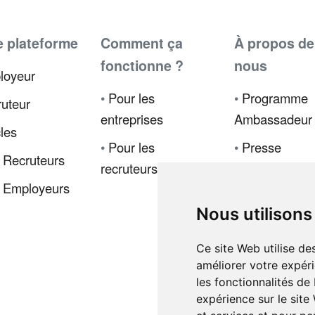
e plateforme
Comment ça
À propos de
fonctionne ?
nous
loyeur
•
Pour les
•
Programme
uteur
entreprises
Ambassadeur
cles
•
Pour les
•
Presse
 Recruteurs
recruteurs
•
Politique de
 Employeurs
confidentialité
Nous utilisons
•
Code de
déontologie
Ce site Web utilise de
améliorer votre expéri
•
Conditions d
les fonctionnalités de
vente
expérience sur le site