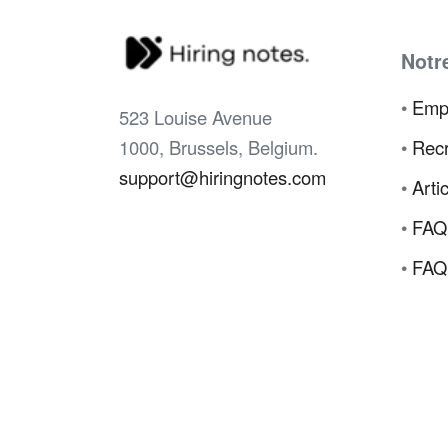
Notr
•
Emp
523 Louise Avenue
1000, Brussels, Belgium.
•
Recr
support@hiringnotes.com
•
Arti
•
FAQ
•
FAQ