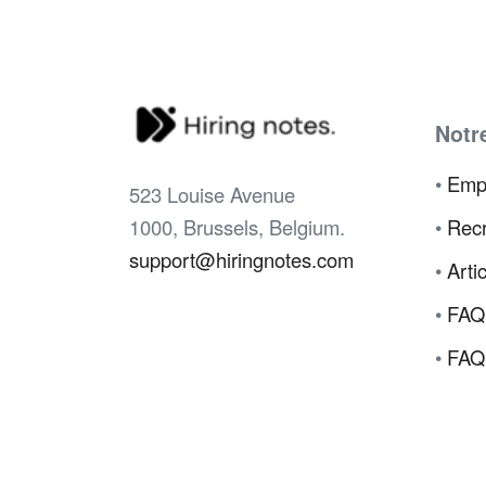
Notr
•
Emp
523 Louise Avenue
1000, Brussels, Belgium.
•
Recr
support@hiringnotes.com
•
Arti
•
FAQ
•
FAQ