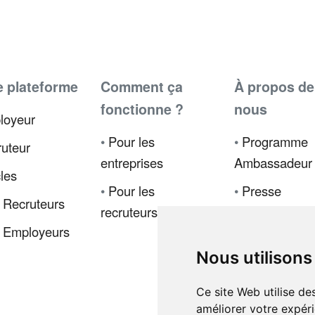
e plateforme
Comment ça
À propos de
fonctionne ?
nous
loyeur
•
Pour les
•
Programme
uteur
entreprises
Ambassadeur
cles
•
Pour les
•
Presse
 Recruteurs
recruteurs
•
Politique de
 Employeurs
confidentialité
Nous utilisons
•
Code de
déontologie
Ce site Web utilise de
améliorer votre expéri