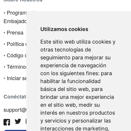
•
Programa de
Embajadores
Utilizamos cookies
•
Prensa
Este sitio web utiliza cookies y
•
Política de privacidad
otras tecnologías de
•
Código de ética
seguimiento para mejorar su
experiencia de navegación
•
Términos de venta
con los siguientes fines:
para
•
Iniciar sesión
habilitar la funcionalidad
básica del sitio web
,
para
Conéctate con nosotros
brindar una mejor experiencia
en el sitio web
,
medir su
support@hiringnotes.com
interés en nuestros productos
y servicios y personalizar las
interacciones de marketing
,