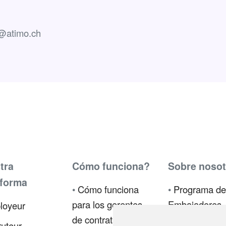
o@atimo.ch
tra
Cómo funciona?
Sobre nosot
aforma
•
Cómo funciona
•
Programa de
para los gerentes
Embajadores
loyeur
de contratación
•
Prensa
uteur