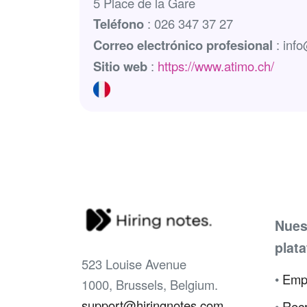
5 Place de la Gare
Teléfono
: 026 347 37 27
Correo electrónico profesional
: inf
Sitio web
:
https://www.atimo.ch/
Nues
plat
523 Louise Avenue
•
Emp
1000, Brussels, Belgium.
support@hiringnotes.com
•
Recr