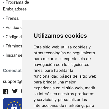
•
Programa de
Embajadores
•
Prensa
•
Política de privacidad
Utilizamos cookies
•
Código de ética
•
Términos de venta
Este sitio web utiliza cookies y
otras tecnologías de seguimiento
•
Iniciar sesión
para mejorar su experiencia de
navegación con los siguientes
Conéctate con nosotros
fines:
para habilitar la
funcionalidad básica del sitio web
,
support@hiringnotes.com
para brindar una mejor
experiencia en el sitio web
,
medir
su interés en nuestros productos
y servicios y personalizar las
interacciones de marketing
,
para