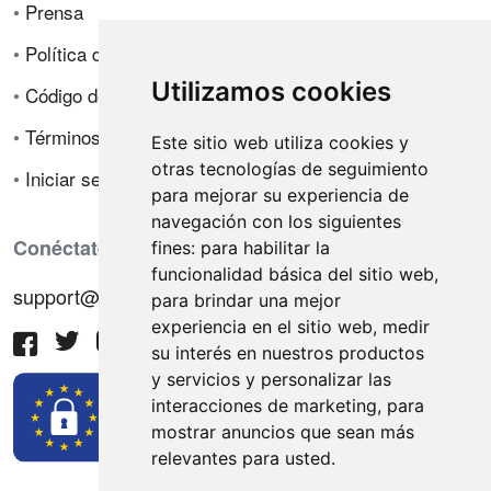
•
Prensa
•
Política de privacidad
Utilizamos cookies
•
Código de ética
•
Términos de venta
Este sitio web utiliza cookies y
otras tecnologías de seguimiento
•
Iniciar sesión
para mejorar su experiencia de
navegación con los siguientes
Conéctate con nosotros
fines:
para habilitar la
funcionalidad básica del sitio web
,
support@hiringnotes.com
para brindar una mejor
experiencia en el sitio web
,
medir
su interés en nuestros productos
y servicios y personalizar las
interacciones de marketing
,
para
mostrar anuncios que sean más
relevantes para usted
.