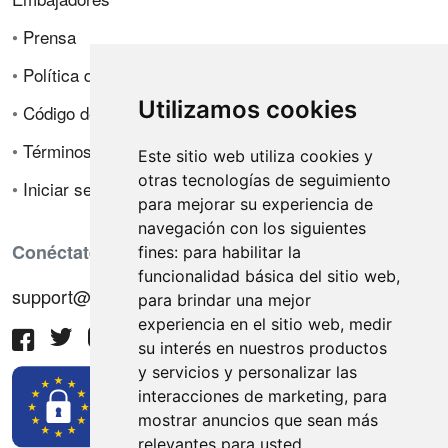
•
Prensa
•
Política de privacidad
Utilizamos cookies
•
Código de ética
•
Términos de venta
Este sitio web utiliza cookies y
otras tecnologías de seguimiento
•
Iniciar sesión
para mejorar su experiencia de
navegación con los siguientes
Conéctate con nosotros
fines:
para habilitar la
funcionalidad básica del sitio web
,
support@hiringnotes.com
para brindar una mejor
experiencia en el sitio web
,
medir
su interés en nuestros productos
y servicios y personalizar las
interacciones de marketing
,
para
mostrar anuncios que sean más
relevantes para usted
.