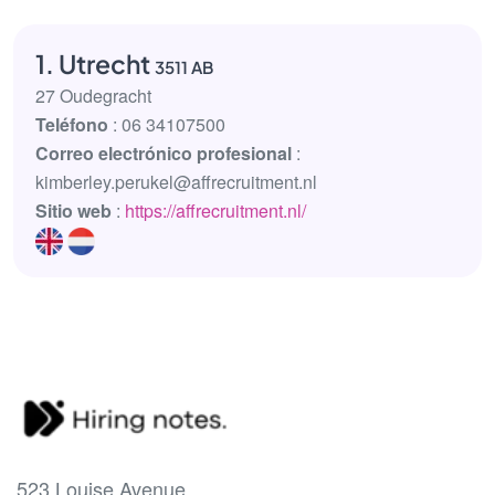
1. Utrecht
3511 AB
27 Oudegracht
Teléfono
: 06 34107500
Correo electrónico profesional
:
kimberley.perukel@affrecruitment.nl
Sitio web
:
https://affrecruitment.nl/
523 Louise Avenue