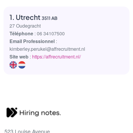
1. Utrecht
3511 AB
27 Oudegracht
Téléphone
: 06 34107500
Email Professionnel
:
kimberley.perukel@affrecruitment.nl
Site web
:
https://affrecruitment.nl/
523 Louise Avenue