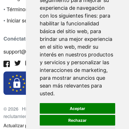
seguimiento para mejorar su
experiencia de navegación
•
Términos de venta
con los siguientes fines:
para
•
Iniciar sesión
habilitar la funcionalidad
básica del sitio web
,
para
Conéctate con nosotros
brindar una mejor experiencia
en el sitio web
,
medir su
support@hiringnotes.com
interés en nuestros productos
y servicios y personalizar las
interacciones de marketing
,
para mostrar anuncios que
sean más relevantes para
usted
.
© 2026 Hiring Notes. Plataforma internacional de
Aceptar
reclutamiento
Rechazar
Actualizar preferencias de cookies