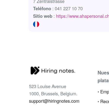
7 Zentralstrasse
Teléfono
: 041 227 10 70
Sitio web
:
https://www.ahapersonal.ch
Nues
plat
523 Louise Avenue
•
Emp
1000, Brussels, Belgium.
support@hiringnotes.com
•
Recr