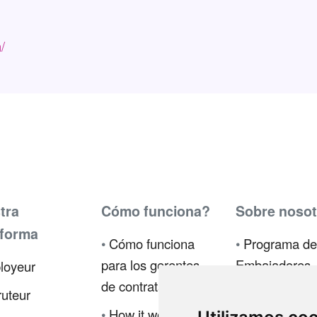
/
tra
Cómo funciona?
Sobre nosot
aforma
•
Cómo funciona
•
Programa de
para los gerentes
Embajadores
loyeur
de contratación
•
Prensa
uteur
•
How it works for