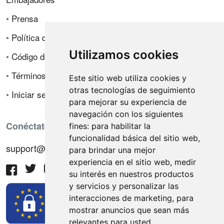
•
Prensa
•
Política de privacidad
Utilizamos cookies
•
Código de ética
•
Términos de venta
Este sitio web utiliza cookies y
otras tecnologías de seguimiento
•
Iniciar sesión
para mejorar su experiencia de
navegación con los siguientes
Conéctate con nosotros
fines:
para habilitar la
funcionalidad básica del sitio web
,
support@hiringnotes.com
para brindar una mejor
experiencia en el sitio web
,
medir
su interés en nuestros productos
y servicios y personalizar las
interacciones de marketing
,
para
mostrar anuncios que sean más
relevantes para usted
.