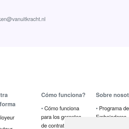
ken@vanuitkracht.nl
tra
Cómo funciona?
Sobre nosot
aforma
•
Cómo funciona
•
Programa de
para los gerentes
Embajadores
loyeur
de contratación
•
Prensa
uteur