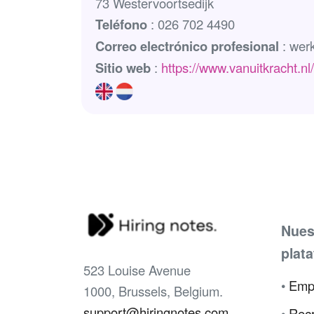
73 Westervoortsedijk
Teléfono
: 026 702 4490
Correo electrónico profesional
: wer
Sitio web
:
https://www.vanuitkracht.nl/
Nues
plat
523 Louise Avenue
•
Emp
1000, Brussels, Belgium.
support@hiringnotes.com
•
Recr