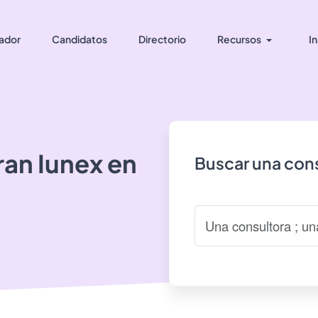
ador
Candidatos
Directorio
Recursos
In
ran
Iunex
en
Buscar una cons