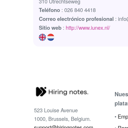
310 Utrechtseweg
Teléfono
: 026 840 4418
Correo electrónico profesional
: info
Sitio web
:
http://www.iunex.nl/
Nues
plat
523 Louise Avenue
•
Emp
1000, Brussels, Belgium.
support@hiringnotes.com
•
Recr