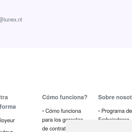
@iunex.nl
tra
Cómo funciona?
Sobre nosot
aforma
•
Cómo funciona
•
Programa de
para los gerentes
Embajadores
loyeur
de contratación
•
Prensa
uteur