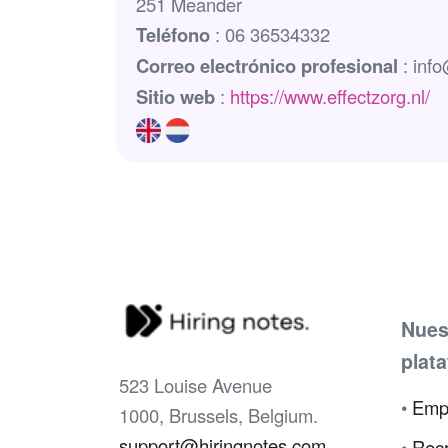
251 Meander
Teléfono
: 06 36534332
Correo electrónico profesional
: info
Sitio web
:
https://www.effectzorg.nl/
Nues
plat
523 Louise Avenue
•
Emp
1000, Brussels, Belgium.
support@hiringnotes.com
•
Recr