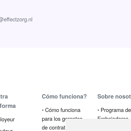
@effectzorg.nl
tra
Cómo funciona?
Sobre nosot
aforma
•
Cómo funciona
•
Programa de
para los gerentes
Embajadores
loyeur
de contratación
•
Prensa
uteur