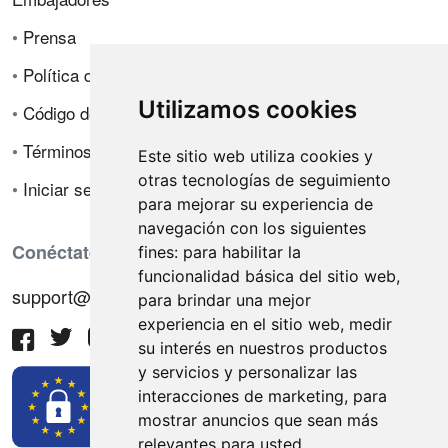
•
Prensa
•
Política de privacidad
Utilizamos cookies
•
Código de ética
•
Términos de venta
Este sitio web utiliza cookies y
otras tecnologías de seguimiento
•
Iniciar sesión
para mejorar su experiencia de
navegación con los siguientes
Conéctate con nosotros
fines:
para habilitar la
funcionalidad básica del sitio web
,
support@hiringnotes.com
para brindar una mejor
experiencia en el sitio web
,
medir
su interés en nuestros productos
y servicios y personalizar las
interacciones de marketing
,
para
mostrar anuncios que sean más
relevantes para usted
.