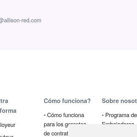
o@allison-red.com
tra
Cómo funciona?
Sobre nosot
aforma
•
Cómo funciona
•
Programa de
para los gerentes
Embajadores
loyeur
de contratación
•
Prensa
uteur