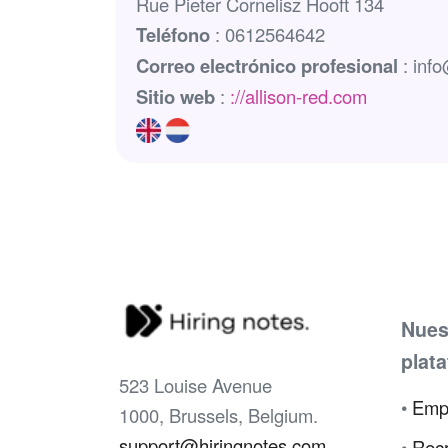
Rue Pieter Cornelisz Hooft 134
Teléfono
: 0612564642
Correo electrónico profesional
: inf
Sitio web
:
://allison-red.com
Nues
plat
523 Louise Avenue
•
Emp
1000, Brussels, Belgium.
support@hiringnotes.com
•
Recr