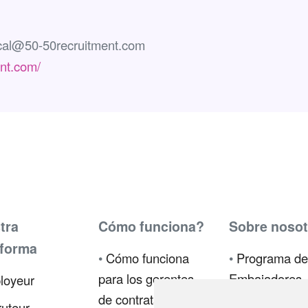
cal@50-50recruitment.com
ent.com/
tra
Cómo funciona?
Sobre nosot
aforma
•
Cómo funciona
•
Programa de
para los gerentes
Embajadores
loyeur
de contratación
•
Prensa
uteur