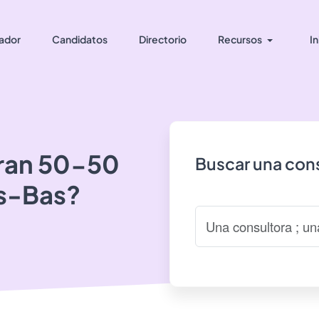
ador
Candidatos
Directorio
Recursos
In
ran
50-50
Buscar una cons
s-Bas?