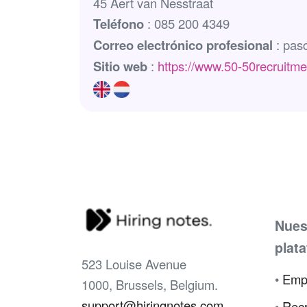
45 Aert van Nesstraat
Teléfono
: 085 200 4349
Correo electrónico profesional
: pas
Sitio web
:
https://www.50-50recruitm
Nues
plat
523 Louise Avenue
•
Emp
1000, Brussels, Belgium.
support@hiringnotes.com
•
Recr