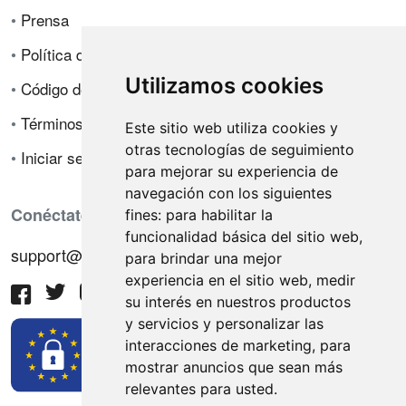
•
Prensa
•
Política de privacidad
Utilizamos cookies
•
Código de ética
•
Términos de venta
Este sitio web utiliza cookies y
otras tecnologías de seguimiento
•
Iniciar sesión
para mejorar su experiencia de
navegación con los siguientes
Conéctate con nosotros
fines:
para habilitar la
funcionalidad básica del sitio web
,
support@hiringnotes.com
para brindar una mejor
experiencia en el sitio web
,
medir
su interés en nuestros productos
y servicios y personalizar las
interacciones de marketing
,
para
mostrar anuncios que sean más
relevantes para usted
.