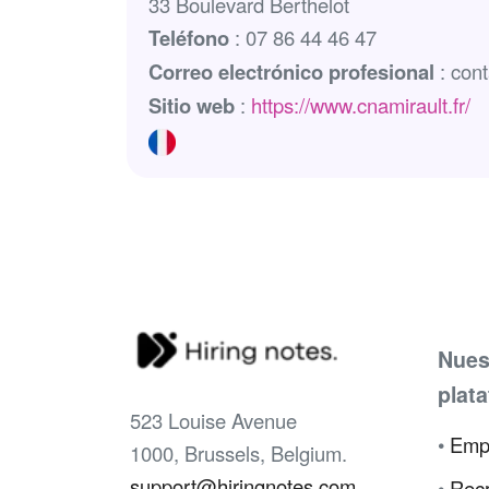
33 Boulevard Berthelot
Teléfono
: 07 86 44 46 47
Correo electrónico profesional
: cont
Sitio web
:
https://www.cnamirault.fr/
Nues
plat
523 Louise Avenue
•
Emp
1000, Brussels, Belgium.
support@hiringnotes.com
•
Recr