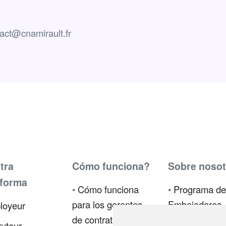
act@cnamirault.fr
tra
Cómo funciona?
Sobre nosot
aforma
•
Cómo funciona
•
Programa de
para los gerentes
Embajadores
loyeur
de contratación
•
Prensa
uteur