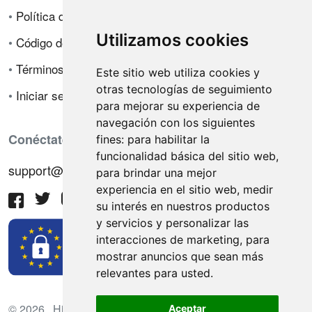
•
Política de privacidad
Utilizamos cookies
•
Código de ética
•
Términos de venta
Este sitio web utiliza cookies y
otras tecnologías de seguimiento
•
Iniciar sesión
para mejorar su experiencia de
navegación con los siguientes
Conéctate con nosotros
fines:
para habilitar la
funcionalidad básica del sitio web
,
support@hiringnotes.com
para brindar una mejor
experiencia en el sitio web
,
medir
su interés en nuestros productos
y servicios y personalizar las
interacciones de marketing
,
para
mostrar anuncios que sean más
relevantes para usted
.
© 2026 Hiring Notes. Plataforma internacional de
Aceptar