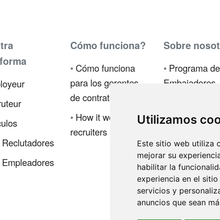
tra
Cómo funciona?
Sobre nosot
aforma
•
Cómo funciona
•
Programa de
para los gerentes
Embajadores
loyeur
de contratación
•
Prensa
uteur
•
How it works for
Utilizamos co
•
Política de
culos
recruiters
privacidad
 Reclutadores
Este sitio web utiliza
•
Código de ét
mejorar su experienci
 Empleadores
habilitar la funcionali
•
Términos de
experiencia en el siti
servicios y personaliz
•
Iniciar sesió
anuncios que sean más