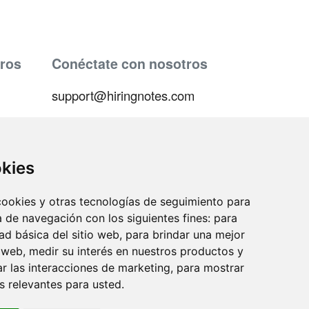
ros
Conéctate con nosotros
support@hiringnotes.com
okies
 cookies y otras tecnologías de seguimiento para
ica
a de navegación con los siguientes fines:
para
dad básica del sitio web
,
para brindar una mejor
 venta
o web
,
medir su interés en nuestros productos y
ar las interacciones de marketing
,
para mostrar
n
 relevantes para usted
.