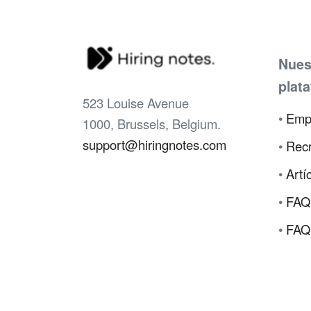
Nues
plat
523 Louise Avenue
•
Emp
1000, Brussels, Belgium.
support@hiringnotes.com
•
Recr
•
Artí
•
FAQ
•
FAQ