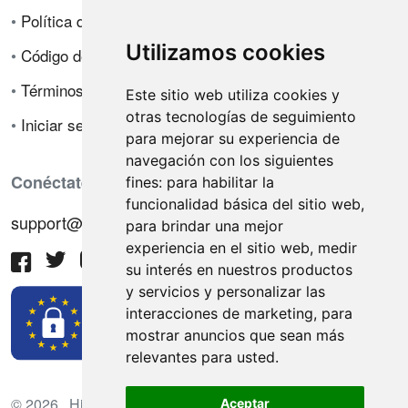
•
Política de privacidad
Utilizamos cookies
•
Código de ética
•
Términos de venta
Este sitio web utiliza cookies y
otras tecnologías de seguimiento
•
Iniciar sesión
para mejorar su experiencia de
navegación con los siguientes
Conéctate con nosotros
fines:
para habilitar la
funcionalidad básica del sitio web
,
support@hiringnotes.com
para brindar una mejor
experiencia en el sitio web
,
medir
su interés en nuestros productos
y servicios y personalizar las
interacciones de marketing
,
para
mostrar anuncios que sean más
relevantes para usted
.
© 2026 Hiring Notes. Plataforma internacional de
Aceptar