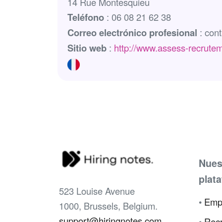
14 Rue Montesquieu
Teléfono
: 06 08 21 62 38
Correo electrónico profesional
: con
Sitio web
:
http://www.assess-recrutem
Nues
plat
523 Louise Avenue
•
Emp
1000, Brussels, Belgium.
support@hiringnotes.com
•
Recr