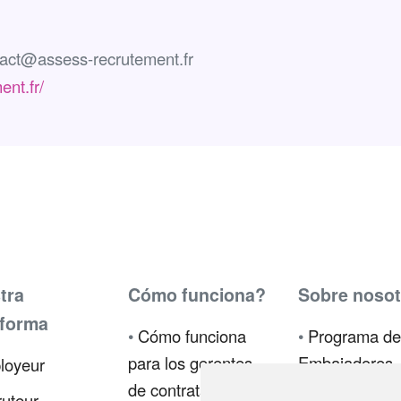
tact@assess-recrutement.fr
ent.fr/
tra
Cómo funciona?
Sobre nosot
aforma
•
Cómo funciona
•
Programa de
para los gerentes
Embajadores
loyeur
de contratación
•
Prensa
uteur