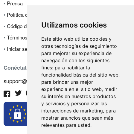
•
Prensa
•
Política de privacidad
Utilizamos cookies
•
Código de ética
•
Términos de venta
Este sitio web utiliza cookies y
otras tecnologías de seguimiento
•
Iniciar sesión
para mejorar su experiencia de
navegación con los siguientes
Conéctate con nosotros
fines:
para habilitar la
funcionalidad básica del sitio web
,
support@hiringnotes.com
para brindar una mejor
experiencia en el sitio web
,
medir
su interés en nuestros productos
y servicios y personalizar las
interacciones de marketing
,
para
mostrar anuncios que sean más
relevantes para usted
.