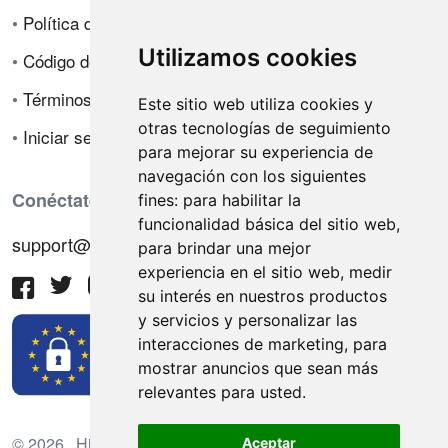
•
Política de privacidad
Utilizamos cookies
•
Código de ética
•
Términos de venta
Este sitio web utiliza cookies y
otras tecnologías de seguimiento
•
Iniciar sesión
para mejorar su experiencia de
navegación con los siguientes
Conéctate con nosotros
fines:
para habilitar la
funcionalidad básica del sitio web
,
support@hiringnotes.com
para brindar una mejor
experiencia en el sitio web
,
medir
su interés en nuestros productos
y servicios y personalizar las
interacciones de marketing
,
para
mostrar anuncios que sean más
relevantes para usted
.
© 2026 Hiring Notes. Plataforma internacional de
Aceptar