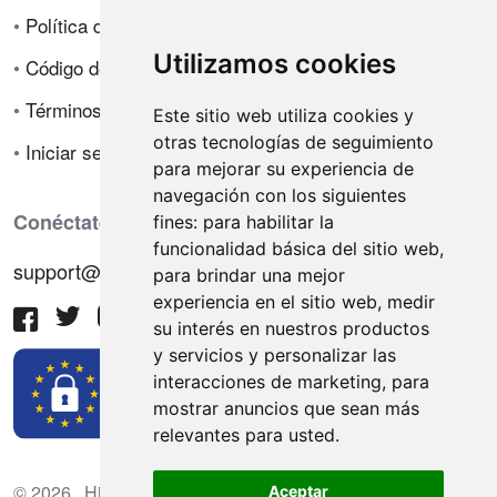
•
Política de privacidad
Utilizamos cookies
•
Código de ética
•
Términos de venta
Este sitio web utiliza cookies y
otras tecnologías de seguimiento
•
Iniciar sesión
para mejorar su experiencia de
navegación con los siguientes
Conéctate con nosotros
fines:
para habilitar la
funcionalidad básica del sitio web
,
support@hiringnotes.com
para brindar una mejor
experiencia en el sitio web
,
medir
su interés en nuestros productos
y servicios y personalizar las
interacciones de marketing
,
para
mostrar anuncios que sean más
relevantes para usted
.
© 2026 Hiring Notes. Plataforma internacional de
Aceptar