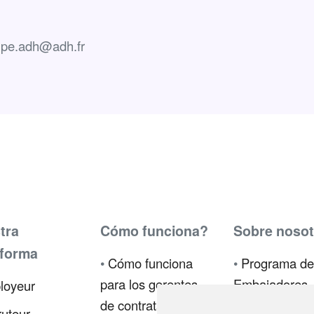
upe.adh@adh.fr
tra
Cómo funciona?
Sobre nosot
aforma
•
Cómo funciona
•
Programa de
para los gerentes
Embajadores
loyeur
de contratación
•
Prensa
uteur