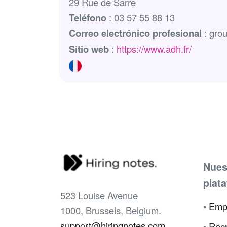
29 Rue de Sarre
Teléfono
: 03 57 55 88 13
Correo electrónico profesional
: gro
Sitio web
:
https://www.adh.fr/
Nues
plat
523 Louise Avenue
•
Emp
1000, Brussels, Belgium.
support@hiringnotes.com
•
Recr