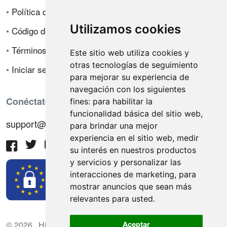
•
Política de privacidad
Utilizamos cookies
•
Código de ética
•
Términos de venta
Este sitio web utiliza cookies y
otras tecnologías de seguimiento
•
Iniciar sesión
para mejorar su experiencia de
navegación con los siguientes
Conéctate con nosotros
fines:
para habilitar la
funcionalidad básica del sitio web
,
support@hiringnotes.com
para brindar una mejor
experiencia en el sitio web
,
medir
su interés en nuestros productos
y servicios y personalizar las
interacciones de marketing
,
para
mostrar anuncios que sean más
relevantes para usted
.
© 2026 Hiring Notes. Plataforma internacional de
Aceptar